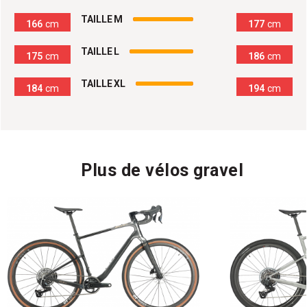
100
%
TAILLE M
166
cm
177
cm
100
%
TAILLE L
175
cm
186
cm
100
%
TAILLE XL
184
cm
194
cm
Plus de vélos gravel