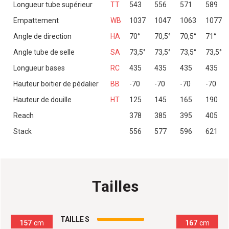
Longueur tube supérieur
TT
543
556
571
589
Empattement
WB
1037
1047
1063
1077
Angle de direction
HA
70°
70,5°
70,5°
71°
Angle tube de selle
SA
73,5°
73,5°
73,5°
73,5°
Longueur bases
RC
435
435
435
435
Hauteur boitier de pédalier
BB
-70
-70
-70
-70
Hauteur de douille
HT
125
145
165
190
Reach
378
385
395
405
Stack
556
577
596
621
Tailles
100
%
TAILLE S
157
cm
167
cm