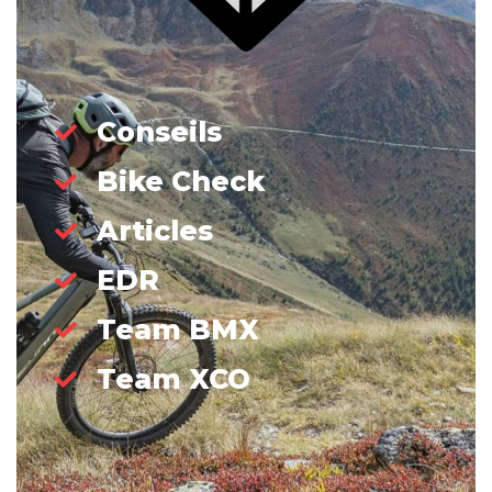
Conseils
Bike Check
Articles
EDR
Team BMX
Team XCO