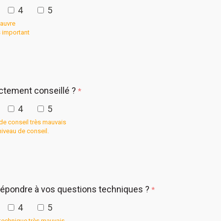
4
5
pauvre
s important
ctement conseillé ?
*
4
5
de conseil très mauvais
 niveau de conseil.
 répondre à vos questions techniques ?
*
4
5
 technique très mauvais