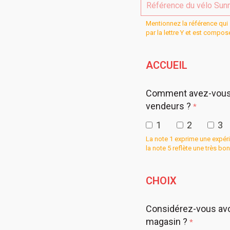
Mentionnez la référence qui 
par la lettre Y et est compo
ACCUEIL
Comment avez-vous re
vendeurs ?
*
1
2
3
La note 1 exprime une expér
la note 5 reflète une très b
CHOIX
Considérez-vous avoi
magasin ?
*