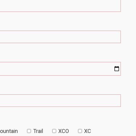
Mountain
Trail
XCO
XC