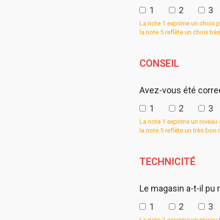
1
2
3
La note 1 exprime un choix 
la note 5 reflète un choix trè
CONSEIL
Avez-vous été corre
1
2
3
La note 1 exprime un niveau 
la note 5 reflète un très bon
TECHNICITÉ
Le magasin a-t-il pu
1
2
3
La note 1 exprime un niveau