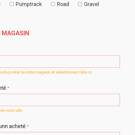
e
Pumptrack
Road
Gravel
E MAGASIN
ode postal de votre magasin et sélectionnez celui-ci
eté
*
de votre vélo
Sunn acheté
*