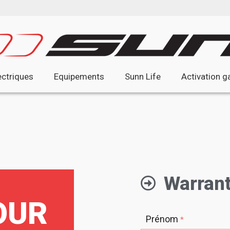
ectriques
Equipements
Sunn Life
Activation g
Warrant
OUR
Prénom
*