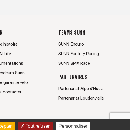
N
TEAMS SUNN
e histoire
SUNN Enduro
N Life
SUNN Factory Racing
umentations
SUNN BMX Race
endeurs Sunn
PARTENAIRES
e garantie vélo
Partenariat Alpe d’Huez
s contacter
Partenariat Loudenvielle
les
.
cepter
Tout refuser
Personnaliser