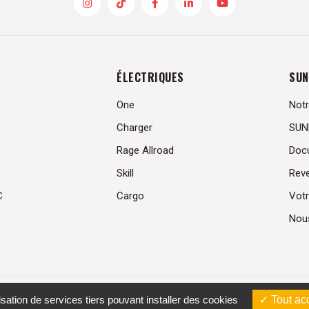
ÉLECTRIQUES
SUN
One
Notr
Charger
SUN
Rage Allroad
Doc
Skill
Rev
C
Cargo
Votr
Nou
nn
.
Mentions légales
–
Conditions Générales de Vente
–
Données personnel
isation de services tiers pouvant installer des cookies
Tout ac