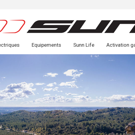
ectriques
Equipements
Sunn Life
Activation g