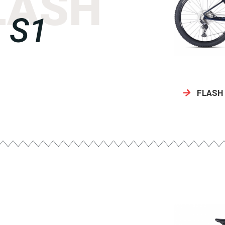
LASH
S1
FLASH