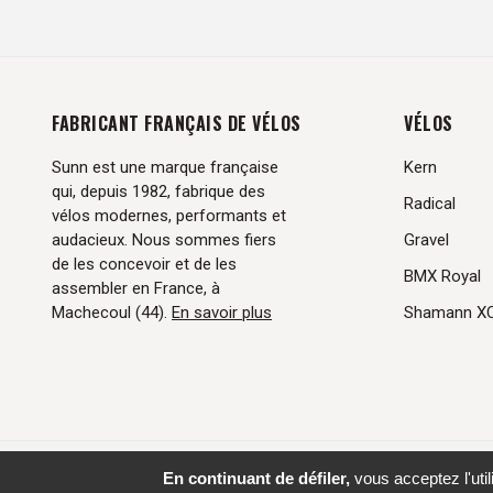
FABRICANT FRANÇAIS DE VÉLOS
VÉLOS
Sunn est une marque française
Kern
qui, depuis 1982, fabrique des
Radical
vélos modernes, performants et
audacieux. Nous sommes fiers
Gravel
de les concevoir et de les
BMX Royal
assembler en France, à
Machecoul (44).
En savoir plus
Shamann X
Su
En continuant de défiler,
vous acceptez l'util