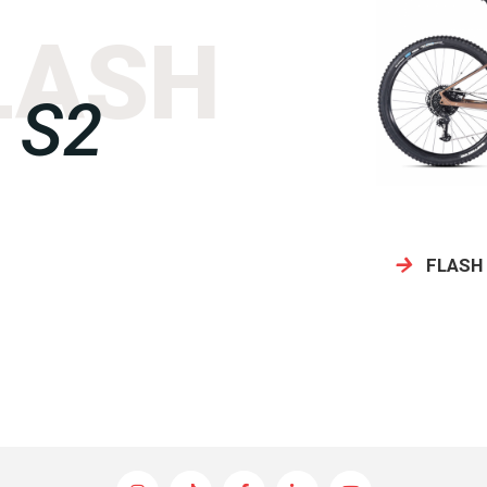
LASH
S2
FLASH