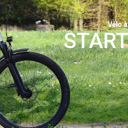
Vélo à
START