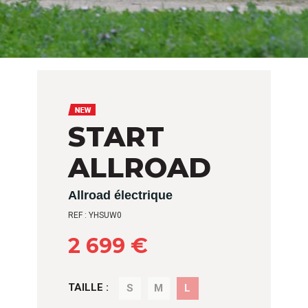
START
ALLROAD
Allroad électrique
REF : YHSUW0
2 699 €
TAILLE :
S
M
L