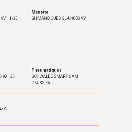
Manette
9V 11-36
SHIMANO CUES SL-U4000 9V
Pneumatiques
0 9X135
SCHWALBE SMART SAM
27,5X2,35
NZA