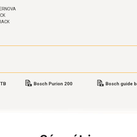
PERNOVA
OCK
 RACK
MTB
Bosch Purion 200
Bosch guide b