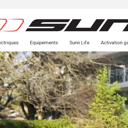
ectriques
Equipements
Sunn Life
Activation g