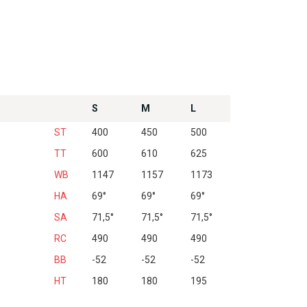
S
M
L
ST
400
450
500
TT
600
610
625
WB
1147
1157
1173
HA
69°
69°
69°
SA
71,5°
71,5°
71,5°
RC
490
490
490
BB
-52
-52
-52
HT
180
180
195