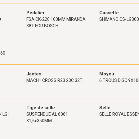
Pédalier
Cassette
0
FSA CK-220 160MM MIRANDA
SHIMANO CS-LG300 
38T FOR BOSCH
160
Jantes
Moyeu
MACH1 CROSS R23 23C 32T
6 TROUS DISC 9X10
Tige de selle
Selle
 LG :
SUSPENDUE AL 6061
SELLE ROYAL ESSE
31,6x350MM