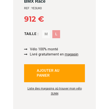
BMX Race
REF : YESUK0
912 €
TAILLE :
M
L
Vélo 100% monté
Livré gratuitement en
magasin
AJOUTER AU
isé
PANIER
Liste des magasins où trouver mon vélo
SUNN