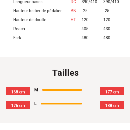
Longueur bases
RC
390/410
390/410
Hauteur boitier de pédalier
BB
-25
-25
Hauteur de douille
HT
120
120
Reach
405
430
Fork
480
480
Tailles
100
%
M
168
cm
177
cm
100
%
L
176
cm
188
cm