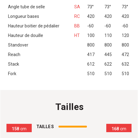
Angle tube de selle
SA
73°
73°
73°
Longueur bases
RC
420
420
420
Hauteur boitier de pédalier
BB
-60
-60
-60
Hauteur de douille
HT
100
110
120
Standover
800
800
800
Reach
417
445
472
Stack
612
622
632
Fork
510
510
510
Tailles
100
%
TAILLE S
158
cm
168
cm