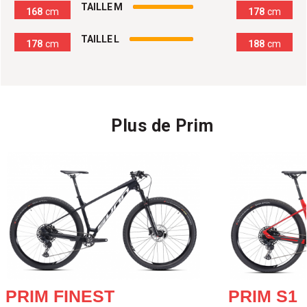
100
%
TAILLE M
168
cm
178
cm
100
%
TAILLE L
178
cm
188
cm
Plus de Prim
PRIM FINEST
PRIM S1