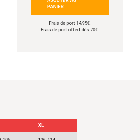
AJOUTER AU
isé
PANIER
Frais de port 14,95€.
Frais de port offert dès 70€.
XL
0-105
106-114