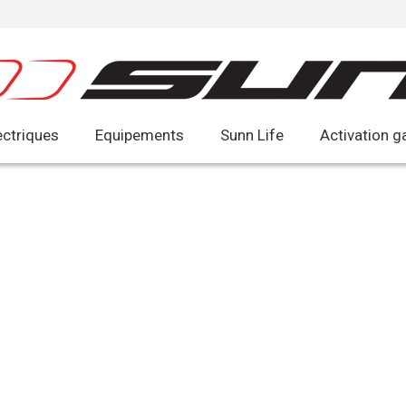
ectriques
Equipements
Sunn Life
Activation g