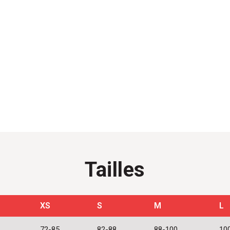
Stock épu
Tailles
XS
S
M
L
72-85
82-88
88-100
10