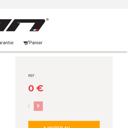
arantie
Panier
REF :
0 €
:
0