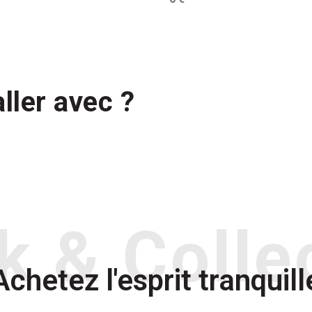
ller avec ?
k & Colle
Achetez l'esprit tranquill