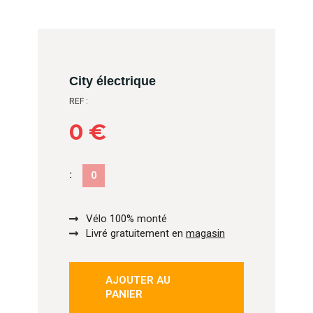
City électrique
REF :
0 €
:
0
Vélo 100% monté
Livré gratuitement en
magasin
AJOUTER AU
isé
PANIER