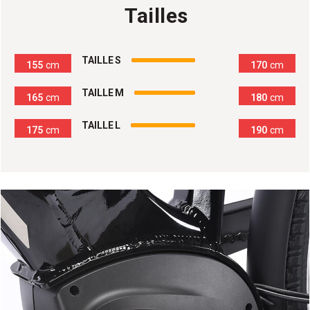
Tailles
100
%
TAILLE S
155
cm
170
cm
100
%
TAILLE M
165
cm
180
cm
100
%
TAILLE L
175
cm
190
cm