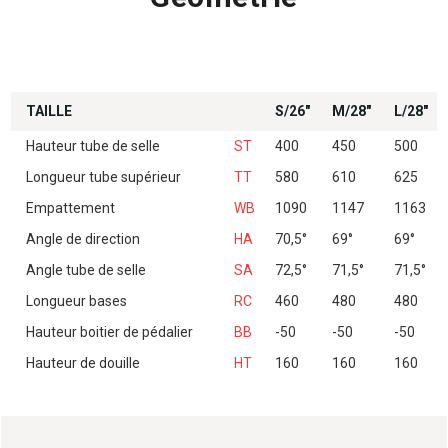
TAILLE
S/26″
M/28″
L/28″
Hauteur tube de selle
ST
400
450
500
Longueur tube supérieur
TT
580
610
625
Empattement
WB
1090
1147
1163
Angle de direction
HA
70,5°
69°
69°
Angle tube de selle
SA
72,5°
71,5°
71,5°
Longueur bases
RC
460
480
480
Hauteur boitier de pédalier
BB
-50
-50
-50
Hauteur de douille
HT
160
160
160