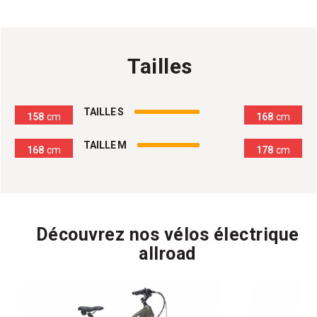
Tailles
100
%
TAILLE S
158
cm
168
cm
100
%
TAILLE M
168
cm
178
cm
Découvrez nos vélos électrique
allroad