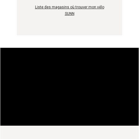
Liste des magasins où trouver mon vélo
SUNN