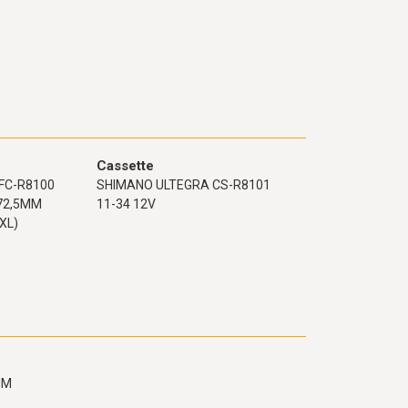
Cassette
FC-R8100
SHIMANO ULTEGRA CS-R8101
172,5MM
11-34 12V
XL)
MM