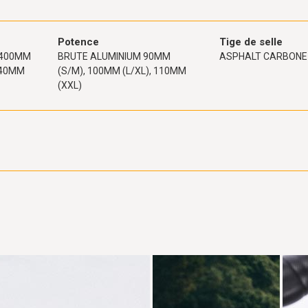
Potence
Tige de selle
 400MM
BRUTE ALUMINIUM 90MM
ASPHALT CARBONE
 440MM
(S/M), 100MM (L/XL), 110MM
(XXL)
N