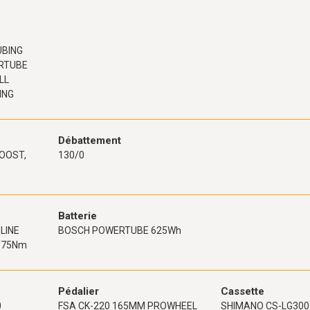
UBING
ERTUBE
LL
ING
Débattement
OOST,
130/0
Batterie
LINE
BOSCH POWERTUBE 625Wh
/75Nm
Pédalier
Cassette
0
FSA CK-220 165MM PROWHEEL
SHIMANO CS-LG300