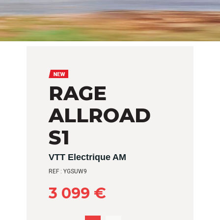
RAGE
ALLROAD
S1
VTT Electrique AM
REF : YGSUW9
3 099 €