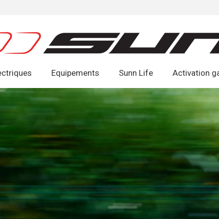
ectriques
Equipements
Sunn Life
Activation g