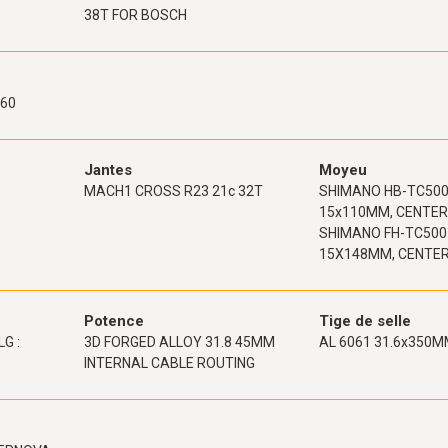
38T FOR BOSCH
160
Jantes
Moyeu
MACH1 CROSS R23 21c 32T
SHIMANO HB-TC500
15x110MM, CENTE
SHIMANO FH-TC500
15X148MM, CENTE
Potence
Tige de selle
LG :
3D FORGED ALLOY 31.8 45MM
AL 6061 31.6x350
INTERNAL CABLE ROUTING