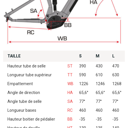
TAILLE
S
M
L
Hauteur tube de selle
ST
390
430
470
Longueur tube supérieur
TT
590
610
630
Empattement
WB
1226
1246
1268
Angle de direction
HA
65,6°
65,6°
65,6°
Angle tube de selle
SA
77°
77°
77°
Longueur bases
RC
460
460
460
Hauteur boitier de pédalier
BB
-35
-35
-35
Hauteur de douille
HT
130
135
140