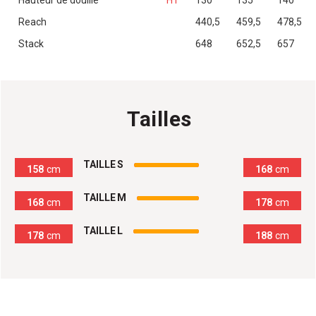
Reach
440,5
459,5
478,5
Stack
648
652,5
657
Tailles
100
%
TAILLE S
158
cm
168
cm
100
%
TAILLE M
168
cm
178
cm
100
%
TAILLE L
178
cm
188
cm