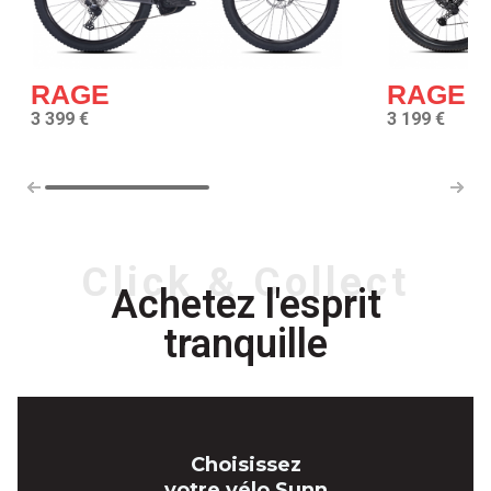
RAGE
RAGE S
3 399 €
3 199 €
Click & Collect
Achetez l'esprit
tranquille
Choisissez
votre vélo Sunn