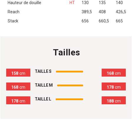
Hauteur de douille
HT
130
135
140
Reach
389,5
408
426,5
Stack
656
660,5
665
Tailles
100
%
TAILLE S
158
cm
168
cm
100
%
TAILLE M
168
cm
178
cm
100
%
TAILLE L
178
cm
188
cm