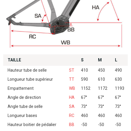
TAILLE
S
M
L
Hauteur tube de selle
ST
410
450
490
Longueur tube supérieur
TT
590
610
630
Empattement
WB
1152
1172
1193
Angle de direction
HA
67°
67°
67°
Angle tube de selle
SA
73°
73°
73°
Longueur bases
RC
460
460
460
Hauteur boitier de pédalier
BB
-50
-50
-50